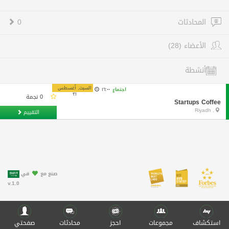
المحادثات
0
الأعضاء (28)
أنشطة
السبت, أغسطس
اجتماع
١٦:٠٠
٣١
0 نجمة
Startups Coffee
, Riyadh
التقييم
صنع مع
في
v.1.0
استكشاف
مجموعات
احجز
محادثات
صفحتي