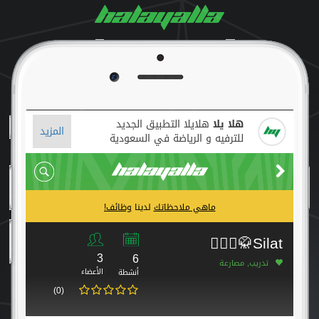
هلا يلا
هلايلا التطبيق الجديد
المزيد
للترفيه و الرياضة في السعودية
ماهي ملاحظاتك
لدينا
وظائف!
Silat🥋🤸🏻‍♂️
3
6
تدريب, مصارعة
الأعضاء
أنشطة
(0)