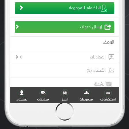
الانضمام للمجموعة.
إرسال دعوات
الوصف
المحادثات
0
الأعضاء (3)
أنشطة
الأربعاء, أبريل ٠٨
١٨:٠٥
0 نجمة
استكشاف
مجموعات
احجز
محادثات
صفحتي
فنون الذفاع عن النفس silat pgb
, undefined
التقييم
الأربعاء, أبريل ٠١
١٨:٠٥
0 نجمة
فنون الذفاع عن النفس silat pgb
, undefined
التقييم