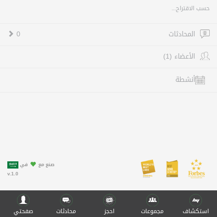
حسب الاقتراح...
المحادثات
0
الأعضاء (1)
أنشطة
صنع مع
في
v.1.0
استكشاف
مجموعات
احجز
محادثات
صفحتي