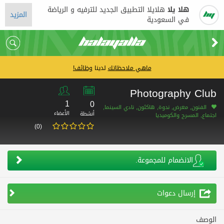
هلا يلا
هلايلا التطبيق الجديد للترفيه و الرياضة
المزيد
في السعودية
ماهي ملاحظاتك
لدينا
وظائف!
Photography Club
1
0
الفنون, معرض, ندوة, هاكثون, نادي السينما,
الأعضاء
أنشطة
اجتماع, المسرح والكوميديا
(0)
الانضمام للمجموعة.
إرسال دعوات
الوصف