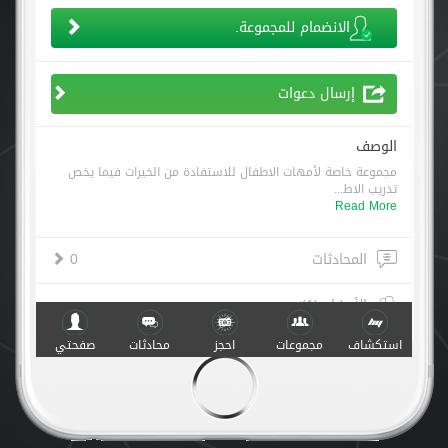
الانضمام للمجموعة.
إرسال دعوات
الوصف
مجموعة خاصة لأمهات الاطفال للاستفادة من الخيرات فيما يخص
تدريب الاط...
Read More
المحادثات
0
الأعضاء (1)
استكشاف
مجموعات
احجز
محادثات
صفحتي
أنشطة
صنع مع
في
v.1.0