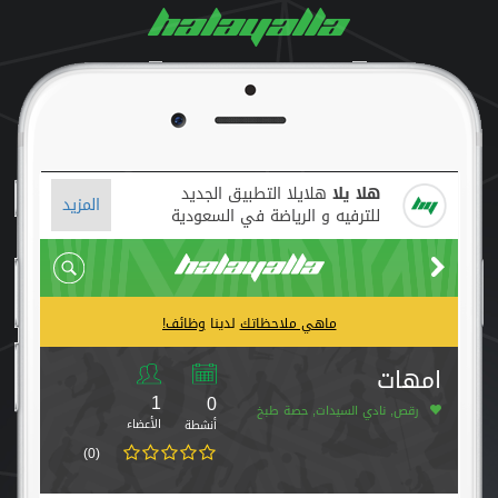
هلا يلا
هلايلا التطبيق الجديد
المزيد
للترفيه و الرياضة في السعودية
ماهي ملاحظاتك
لدينا
وظائف!
امهات
1
0
رقص, نادي السيدات, حصة طبخ
الأعضاء
أنشطة
(0)