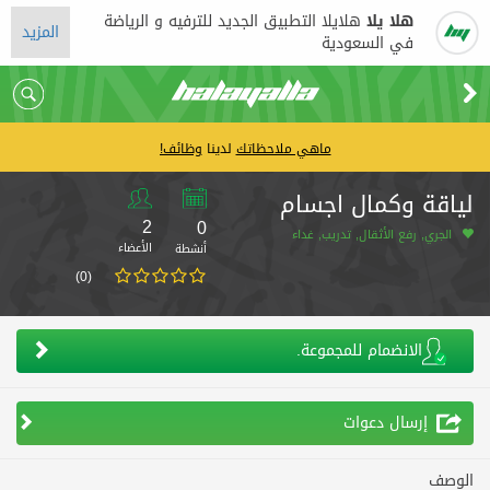
هلا يلا
هلايلا التطبيق الجديد للترفيه و الرياضة
المزيد
في السعودية
ماهي ملاحظاتك
لدينا
وظائف!
لياقة وكمال اجسام
2
0
الجري, رفع الأثقال, تدريب, غداء
الأعضاء
أنشطة
(0)
الانضمام للمجموعة.
إرسال دعوات
الوصف