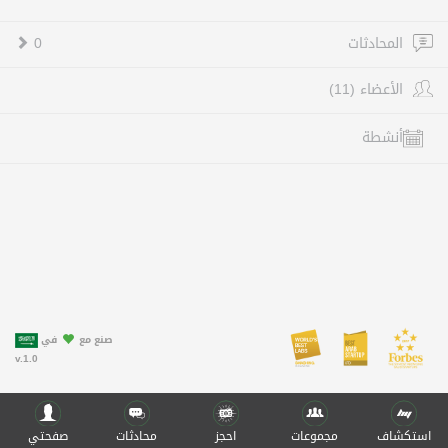
المحادثات
0
الأعضاء (11)
أنشطة
صنع مع
في
v.1.0
استكشاف
مجموعات
احجز
محادثات
صفحتي