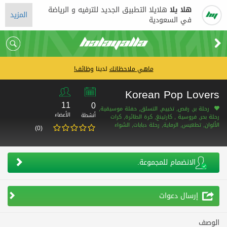
هلا يلا
هلايلا التطبيق الجديد للترفيه و الرياضة
المزيد
في السعودية
ماهي ملاحظاتك
لدينا
وظائف!
Korean Pop Lovers
11
0
رحلة بر, رقص, تخييم, التسلق, حفلة موسيقية,
الأعضاء
أنشطة
رحلة بحر, فروسية , كارتينغ, كرة الطائرة, كرات
الألوان, تطعيس, الرماية, رحلة دبابات, الشواء
(0)
الانضمام للمجموعة.
إرسال دعوات
الوصف