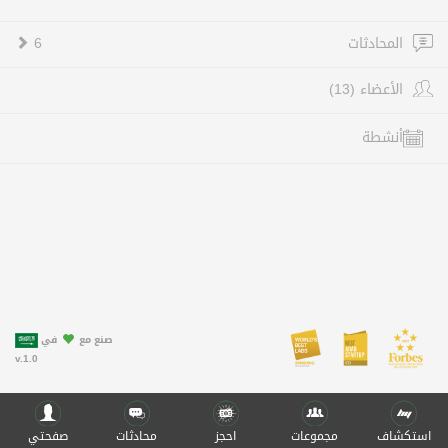
المحادثات
6
الأعضاء (13)
أنشطة
صنع مع
في
v.1.0
استكشاف
مجموعات
احجز
محادثات
صفحتي