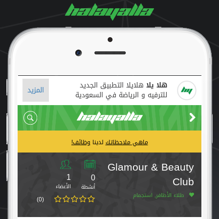
هلا يلا
هلايلا التطبيق الجديد
المزيد
للترفيه و الرياضة في السعودية
ماهي ملاحظاتك
لدينا
وظائف!
Glamour & Beauty
1
0
Club
الأعضاء
أنشطة
طلاء الأظافر, استجمام
(0)