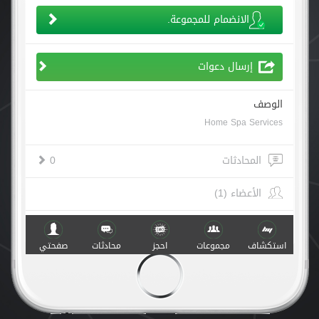
الانضمام للمجموعة.
إرسال دعوات
الوصف
Home Spa Services
المحادثات
0
الأعضاء (1)
أنشطة
استكشاف
مجموعات
احجز
محادثات
صفحتي
صنع مع
في
v.1.0