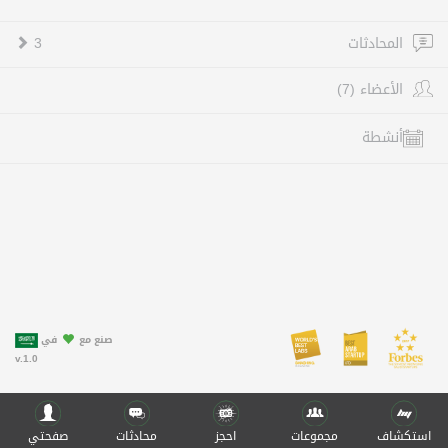
المحادثات
3
الأعضاء (7)
أنشطة
صنع مع
في
v.1.0
استكشاف
مجموعات
احجز
محادثات
صفحتي