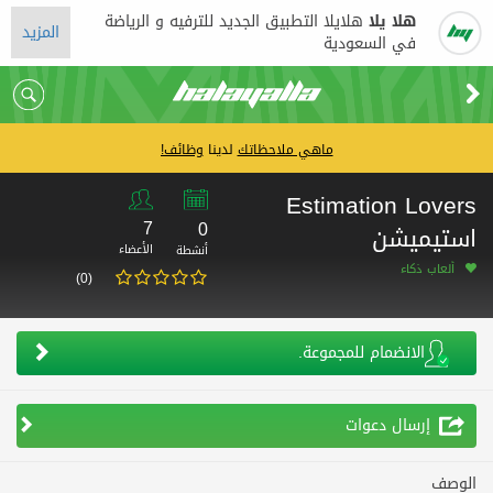
هلا يلا
هلايلا التطبيق الجديد للترفيه و الرياضة
المزيد
في السعودية
ماهي ملاحظاتك
لدينا
وظائف!
Estimation Lovers
7
0
استيميشن
الأعضاء
أنشطة
ألعاب ذكاء
(0)
الانضمام للمجموعة.
إرسال دعوات
الوصف