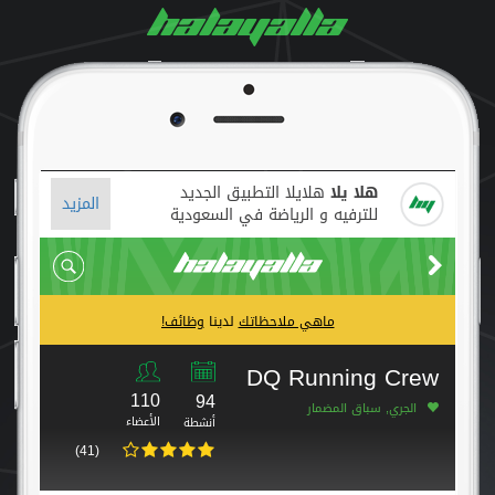
هلا يلا
هلايلا التطبيق الجديد
المزيد
للترفيه و الرياضة في السعودية
ماهي ملاحظاتك
لدينا
وظائف!
DQ Running Crew
110
94
الجري, سباق المضمار
الأعضاء
أنشطة
(41)