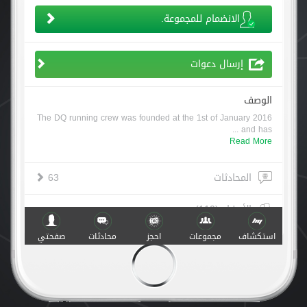
الانضمام للمجموعة.
إرسال دعوات
الوصف
The DQ running crew was founded at the 1st of January 2016
and has ...
Read More
المحادثات
63
الأعضاء (110)
استكشاف
مجموعات
احجز
محادثات
صفحتي
أنشطة
الثلاثاء, أكتوبر ٢٩
الجري
١٩:٣٠
Ramadan Easy Evening Run in the
0 نجمة
Diplomatic Quarter