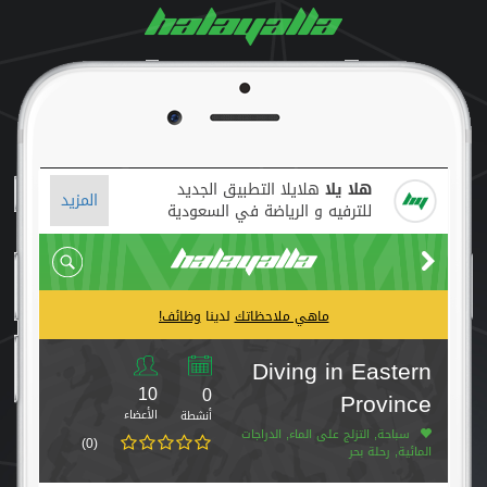
هلا يلا
هلايلا التطبيق الجديد
المزيد
للترفيه و الرياضة في السعودية
ماهي ملاحظاتك
لدينا
وظائف!
Diving in Eastern
10
0
Province
الأعضاء
أنشطة
سباحة, التزلج على الماء, الدراجات
(0)
المائية, رحلة بحر