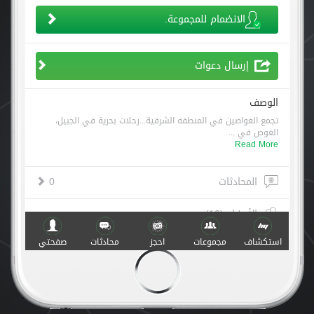
الانضمام للمجموعة.
إرسال دعوات
الوصف
تجمع الغواصين في المنطقه الشرقية...رحلات بحرية في الجبيل،
الغوص في ...
Read More
المحادثات
0
الأعضاء (10)
استكشاف
مجموعات
احجز
محادثات
صفحتي
أنشطة
صنع مع
في
v.1.0