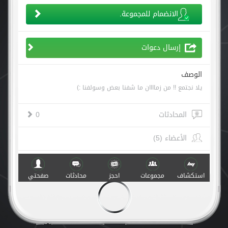
الانضمام للمجموعة.
إرسال دعوات
الوصف
يلا نجتمع !! من زماااان ما شفنا بعض وسولفنا :)
المحادثات
0
الأعضاء (5)
أنشطة
استكشاف
مجموعات
احجز
محادثات
صفحتي
صنع مع
في
v.1.0