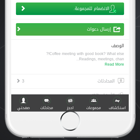
الانضمام للمجموعة.
إرسال دعوات
الوصف
Coffee meeting with good book? What else!?
...
Readings, meetings, chan
Read More
المحادثات
3
الأعضاء (27)
استكشاف
مجموعات
احجز
محادثات
صفحتي
أنشطة
صنع مع
في
v.1.0