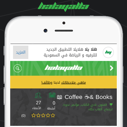
هلا يلا
هلايلا التطبيق الجديد
المزيد
للترفيه و الرياضة في السعودية
ماهي ملاحظاتك
لدينا
وظائف!
Coffee ☕& Books 📖
27
0
الفنون, نادي الكتاب, مؤتمر, ندوة,
الأعضاء
أنشطة
اجتماع, ألعاب ذكاء
(0)