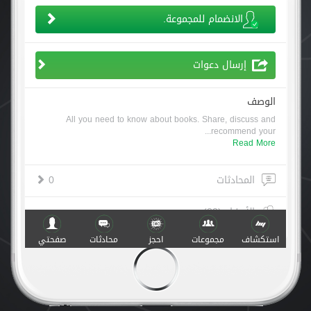
الانضمام للمجموعة.
إرسال دعوات
الوصف
All you need to know about books. Share, discuss and
recommend your...
Read More
المحادثات
0
الأعضاء (83)
استكشاف
مجموعات
احجز
محادثات
صفحتي
أنشطة
صنع مع
في
v.1.0