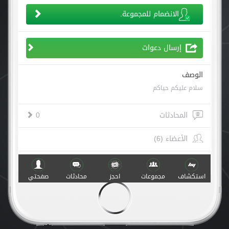
الانضمام للمجموعة.
إرسال دعوات
الوصف
سلام عليكم حياكم
المحادثات
0
الأعضاء (6)
أنشطة
استكشاف
مجموعات
احجز
محادثات
صفحتي
صنع مع
في
v.1.0