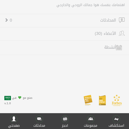
اهتمامك بنفسك هوا جمالك الروحي والخارجي
المحادثات
0
الأعضاء (30)
أنشطة
صنع مع
في
v.1.0
استكشاف
مجموعات
احجز
محادثات
صفحتي