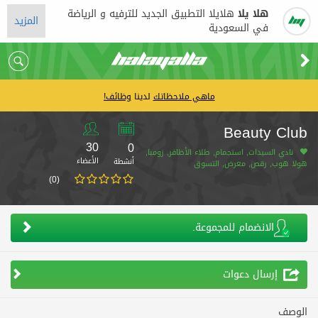
هلا يلا
هلايلا التطبيق الجديد للترفيه و الرياضة
المزيد
في السعودية
ماهي ملاحظاتك
لدينا
وظائف!
Beauty Club
30
0
نادي السيدات, استجمام, طلاء الأظافر, زومبا,
الأعضاء
أنشطة
هولا هوب, رقص, معرض, التسوق
(0)
الانضمام للمجموعة.
إرسال دعوات
الوصف