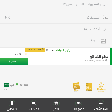
فريق يهتم برياضة المشي وتعزيزها
المحادثات
0
الأعضاء (4)
أنشطة
الأربعاء, يونيو ٠٧
ركوب الدراجات
١٤:٠٠
0 نجمة
دراج الشرائع
unknown, Makkah
التقييم
صنع مع
في
v.1.0
استكشاف
مجموعات
احجز
محادثات
صفحتي