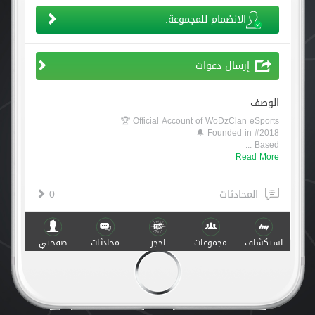
الانضمام للمجموعة.
إرسال دعوات
الوصف
Official Account of WoDzClan eSports 🏆
Founded in #2018 🔔
...
Based
Read More
المحادثات
0
الأعضاء (1)
استكشاف
مجموعات
احجز
محادثات
صفحتي
أنشطة
صنع مع
في