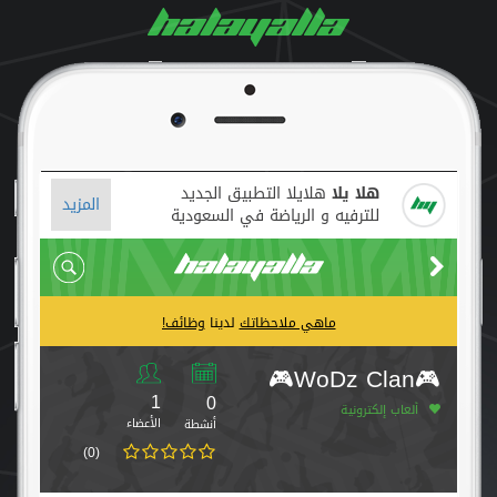
هلا يلا
هلايلا التطبيق الجديد
المزيد
للترفيه و الرياضة في السعودية
ماهي ملاحظاتك
لدينا
وظائف!
🎮WoDz Clan🎮
1
0
ألعاب إلكترونية
الأعضاء
أنشطة
(0)