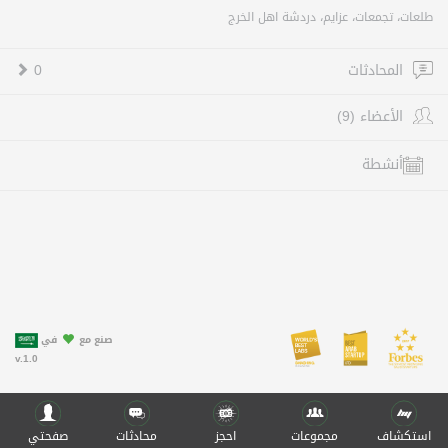
طلعات، تجمعات، عزايم، دردشة اهل الخرج
المحادثات
0
الأعضاء (9)
أنشطة
صنع مع
في
v.1.0
استكشاف
مجموعات
احجز
محادثات
صفحتي