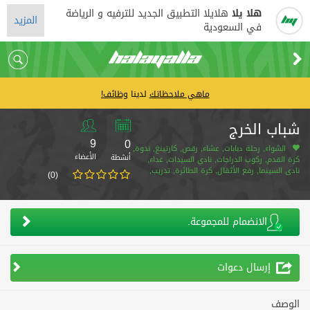
هلا يلا
هلايلا التطبيق الجديد للترفيه و الرياضة
المزيد
في السعودية
ماهي ملاحظاتك
لدينا
وظائف!
شباب الخرج
9
0
الشواء, رحلة دبابات, عشاء, رقص, كارتينغ, ندوة,
الأعضاء
أنشطة
كرة القدم, ركوب الدراجات, نادي السيدات, غداء,
نادي السينما, رفع الأثقال, كرة الطائرة, تدريب,
(0)
سباحة, المسرح والكوميديا, زومبا
الانضمام للمجموعة.
إرسال دعوات
الوصف