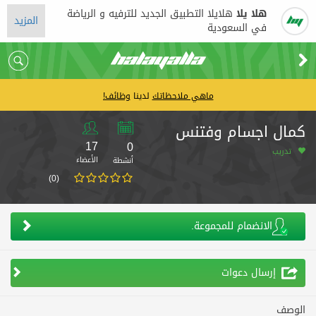
هلا يلا
هلايلا التطبيق الجديد للترفيه و الرياضة
المزيد
في السعودية
ماهي ملاحظاتك
لدينا
وظائف!
كمال اجسام وفتنس
17
0
تدريب
الأعضاء
أنشطة
(0)
الانضمام للمجموعة.
إرسال دعوات
الوصف