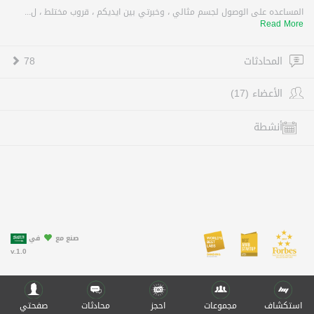
المساعده على الوصول لجسم مثالي ، وخبرتي بين ايديكم ، قروب مختلط ، ل...
Read More
المحادثات
78
الأعضاء (17)
أنشطة
صنع مع
في
v.1.0
استكشاف
مجموعات
احجز
محادثات
صفحتي