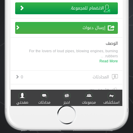
الانضمام للمجموعة.
إرسال دعوات
الوصف
For the lovers of loud pipes, blowing engines, burning
rubbers. ...
Read More
المحادثات
0
الأعضاء (1)
استكشاف
مجموعات
احجز
محادثات
صفحتي
أنشطة
صنع مع
في
v.1.0