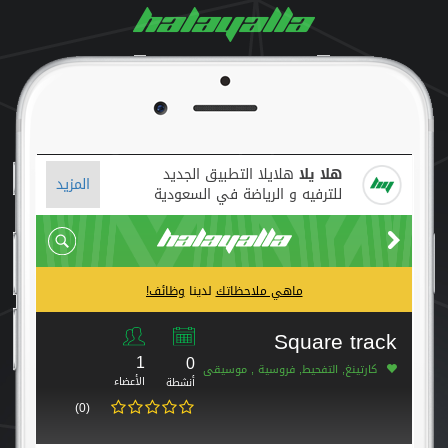
هلا يلا
هلايلا التطبيق الجديد
المزيد
للترفيه و الرياضة في السعودية
ماهي ملاحظاتك
لدينا
وظائف!
Square track
1
0
كارتينغ, التفحيط, فروسية , موسيقى
الأعضاء
أنشطة
(0)