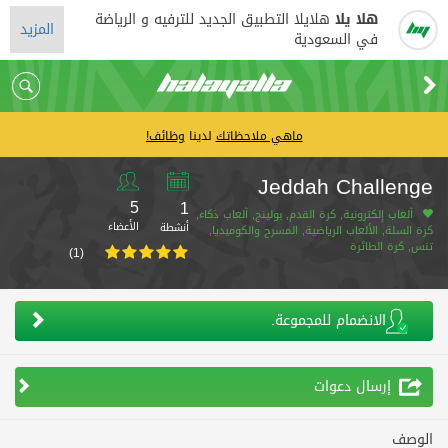
هلا يلا
هلايلا التطبيق الجديد للترفيه و الرياضة
المزيد
في السعودية
ماهي ملاحظاتك
لدينا
وظائف!
Jeddah Challenge
5
1
ألعاب إلكترونية, كرة القدم, بولينج, ألعاب ذكاء,
الأعضاء
أنشطة
كرة السلة, الألعاب الرياضية, المسرح والكوميديا,
تنس, كرة الطائرة
(1)
الانضمام للمجموعة.
إرسال دعوات
الوصف