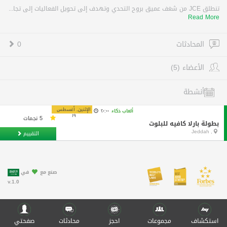
تنطلق JCE من شغف عميق بروح التحدي وتهدف إلى تحويل الفعاليات إلى تجا...
Read More
المحادثات
0
الأعضاء (5)
أنشطة
الإثنين, أغسطس
ألعاب ذكاء
٢٠:٠٠
١٩
5 نجمات
بطولة بارلا كافيه للبلوت
, Jeddah
التقييم
صنع مع
في
v.1.0
استكشاف
مجموعات
احجز
محادثات
صفحتي