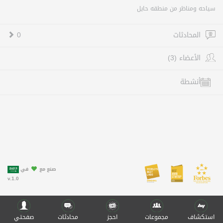
سياحه ومناظر من منطقه حايل
المحادثات
0
الأعضاء (3)
أنشطة
صنع مع
في
v.1.0
استكشاف
مجموعات
احجز
محادثات
صفحتي