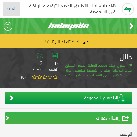
هلا يلا
هلايلا التطبيق الجديد للترفيه و الرياضة
المزيد
في السعودية
ماهي ملاحظاتك
لدينا
وظائف!
حائل
3
0
الفنون, رحلة دبابات, الرماية, تخييم, التسلق,
الأعضاء
أنشطة
ركوب الدراجات, رحلة بر, التفحيط, تطعيس, كرة
القدم, هاكثون, نادي السيدات, موسيقى, عشاء
(0)
بالمطعم, تدريب
الانضمام للمجموعة.
إرسال دعوات
الوصف