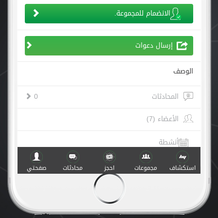
الانضمام للمجموعة.
إرسال دعوات
الوصف
المحادثات
0
الأعضاء (7)
أنشطة
استكشاف
مجموعات
احجز
محادثات
صفحتي
صنع مع
في
v.1.0